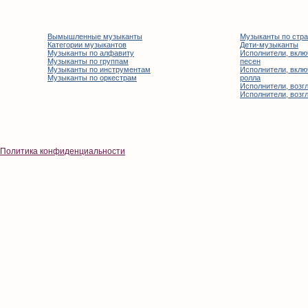
Вымышленные музыканты
Музыканты по стр
Категории музыкантов
Дети-музыканты
Музыканты по алфавиту
Исполнители, вклю
Музыканты по группам
песен
Музыканты по инструментам
Исполнители, вклю
Музыканты по оркестрам
ролла
Исполнители, возгл
Исполнители, возгл
Политика конфиденциальности