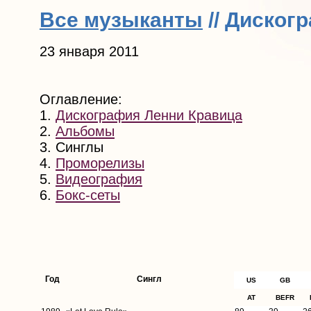
Все музыканты
// Диског
23 января 2011
Оглавление:
1.
Дискография Ленни Кравица
2.
Альбомы
3. Синглы
4.
Проморелизы
5.
Видеография
6.
Бокс-сеты
Год
Сингл
US
GB
AT
BEFR