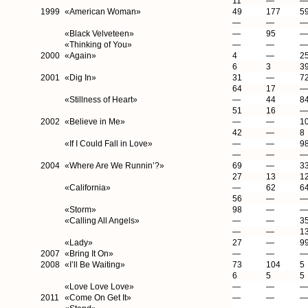
11
—
—
1999
«American Woman»
49
177
5
—
—
—
«Black Velveteen»
—
95
—
«Thinking of You»
—
—
—
2000
«Again»
4
—
2
6
3
3
2001
«Dig In»
31
—
7
64
17
—
«Stillness of Heart»
—
44
8
51
16
—
2002
«Believe in Me»
—
—
1
42
—
8
«If I Could Fall in Love»
—
—
9
—
—
—
2004
«Where Are We Runnin’?»
69
—
3
27
13
1
«California»
—
62
6
56
—
—
«Storm»
98
—
—
«Calling All Angels»
—
—
3
—
—
1
«Lady»
27
—
9
2007
«Bring It On»
—
—
—
2008
«I’ll Be Waiting»
73
104
5
6
5
5
«Love Love Love»
—
—
—
2011
«Come On Get It»
—
—
—