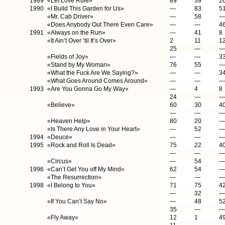
1989
«Let Love Rule»
89
39
2
1990
«I Build This Garden for Us»
—
83
5
«Mr. Cab Driver»
—
58
—
«Does Anybody Out There Even Care»
—
—
4
1991
«Always on the Run»
—
41
8
«It Ain’t Over ’til It’s Over»
2
11
1
25
—
—
«Fields of Joy»
—
—
3
«Stand by My Woman»
76
55
—
«What the Fuck Are We Saying?»
—
—
3
«What Goes Around Comes Around»
—
—
—
1993
«Are You Gonna Go My Way»
—
4
8
24
—
—
«Believe»
60
30
4
—
—
—
«Heaven Help»
80
20
—
«Is There Any Love in Your Heart»
—
52
—
1994
«Deuce»
—
—
—
1995
«Rock and Roll Is Dead»
75
22
4
—
—
—
«Circus»
—
54
—
1996
«Can’t Get You off My Mind»
62
54
—
«The Resurrection»
—
—
—
1998
«I Belong to You»
71
75
4
—
32
—
«If You Can’t Say No»
—
48
5
35
—
—
«Fly Away»
12
1
4