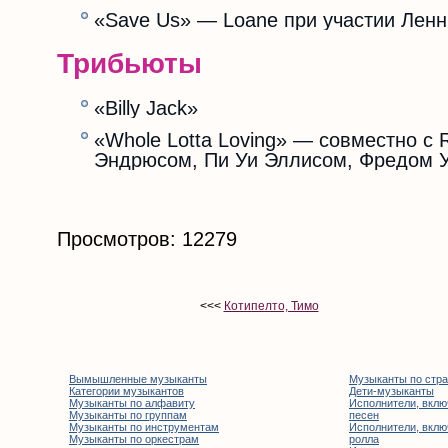
«Save Us» — Loane при участии Лен
Трибьюты
«Billy Jack»
«Whole Lotta Loving» — совместно с 
Эндрюсом, Пи Уи Эллисом, Фредом 
Просмотров: 12279
<<<
Котипелто, Тимо
Вымышленные музыканты
Музыканты по стр
Категории музыкантов
Дети-музыканты
Музыканты по алфавиту
Исполнители, вклю
Музыканты по группам
песен
Музыканты по инструментам
Исполнители, вклю
Музыканты по оркестрам
ролла