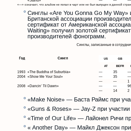
«Stand»
—
—
—
«—» означает, что альбом не попал в чарт или не был выпущен в данной стран
Синглы «Are You Gonna Go My Way» и
Британской ассоциации производител
сертификат от Американской ассоциац
Waiting» получил золотой сертифик
производителей фонограмм.
Синглы, записанные в сотруднич
Год
Сингл
US
GB
AT
BEFR
1993
«The Buddha of Suburbia»
—
35
—
2004
«Show Me Your Soul»
—
35
—
—
—
1
2008
«Dancin’ Til Dawn»
—
—
9
—
14
2
«Make Noise» — Баста Раймс при уча
«Guns & Roses» — Jay-Z при участии
«Time of Our Life» — Лайонел Ричи п
« Another Day» — Майкл Джексон при