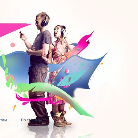
нтам
По странам