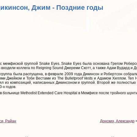
Дикинсон, Джим - Поздние годы
 с мемфиской группой Snake Eyes. Snake Eyes была основана Грегом Робер
ав входили коллега по Reigning Sound Джереми Скотт, а также Адам Вудард и Д
а группа была распущена, в феврале 2009 года Дикинсон и Робертсон собрал
ми Джейком и Тоби Вестами из The Bulletproof Vests и Адамом Хиллом. Ten 
ял из композиций, написанных Дикинсоном и группой. Второй же полностью 
-х годов.
 в больнице Methodist Extended Care Hospital в Мемфисе после тройного шун
си, Райан
Донских, Александр
>