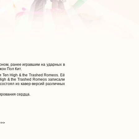
соном, ранее игравшим на ударных в
жон Пол Кит.
и Ten High & the Trashed Romeos. Её
High & the Trashed Romeos записали
состоял из кавер-версий различных
тирования сердца.
>>