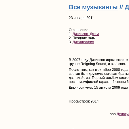
Все музыканты
// 
23 января 2011
Оглавление:
1.
Дикинсон, Джим
2. Поздние годы
3.
Дискография
В 2007 году Дикинсон играл вместе
группе Reigning Sound, и в её сост
После того, как в октябре 2008 год
состав был доукомплектован братья
два альбома. Первый альбом состо
песен мемфиской гаражной сцены 60
Дикинсон умер 15 августа 2009 года
Просмотров: 9614
<<<
Делаху