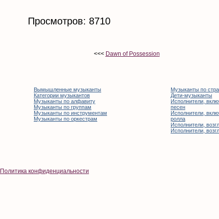
Просмотров: 8710
<<<
Dawn of Possession
Вымышленные музыканты
Музыканты по стр
Категории музыкантов
Дети-музыканты
Музыканты по алфавиту
Исполнители, вклю
Музыканты по группам
песен
Музыканты по инструментам
Исполнители, вклю
Музыканты по оркестрам
ролла
Исполнители, возгл
Исполнители, возгл
Политика конфиденциальности