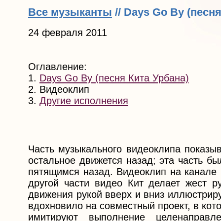
Все музыканты
// Days Go By (песн
24 февраля 2011
Оглавление:
1.
Days Go By (песня Кита Урбана)
2. Видеоклип
3.
Другие исполнения
Часть музыкального видеоклипа показыв
остальное движется назад; эта часть б
пятящимся назад. Видеоклип на канале 
другой части видео Кит делает жест р
движения рукой вверх и вниз иллюстриру
вдохновило на совместный проект, в кот
имитируют выполнение целенаправ