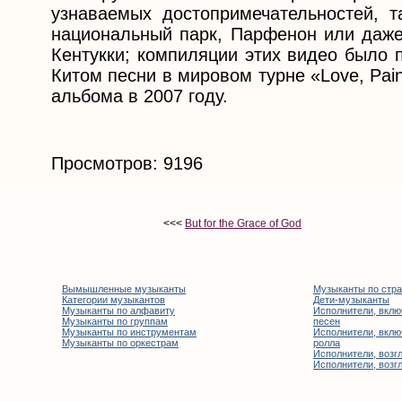
узнаваемых достопримечательностей, т
национальный парк, Парфенон или даже 
Кентукки; компиляции этих видео было 
Китом песни в мировом турне «Love, Pain
альбома в 2007 году.
Просмотров: 9196
<<<
But for the Grace of God
Вымышленные музыканты
Музыканты по стр
Категории музыкантов
Дети-музыканты
Музыканты по алфавиту
Исполнители, вклю
Музыканты по группам
песен
Музыканты по инструментам
Исполнители, вклю
Музыканты по оркестрам
ролла
Исполнители, возгл
Исполнители, возгл