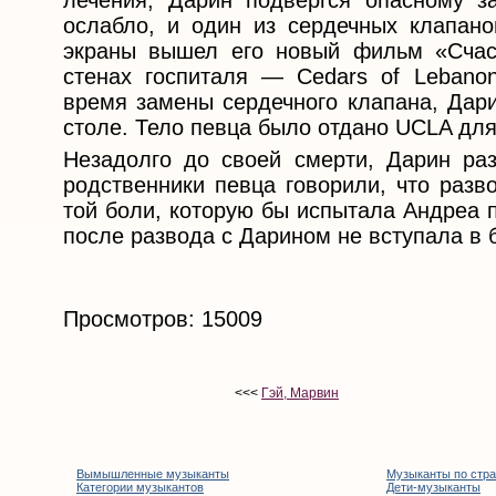
лечения, Дарин подвергся опасному з
ослабло, и один из сердечных клапано
экраны вышел его новый фильм «Счаст
стенах госпиталя — Cedars of Lebanon
время замены сердечного клапана, Дари
столе. Тело певца было отдано UCLA дл
Незадолго до своей смерти, Дарин раз
родственники певца говорили, что разв
той боли, которую бы испытала Андреа 
после развода с Дарином не вступала в 
Просмотров: 15009
<<<
Гэй, Марвин
Вымышленные музыканты
Музыканты по стр
Категории музыкантов
Дети-музыканты