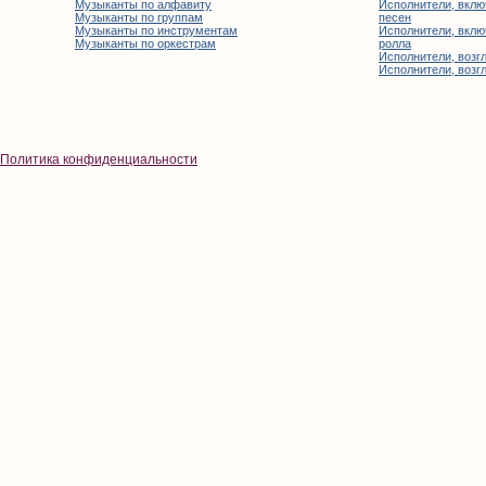
Музыканты по алфавиту
Исполнители, вклю
Музыканты по группам
песен
Музыканты по инструментам
Исполнители, вклю
Музыканты по оркестрам
ролла
Исполнители, возгл
Исполнители, возгл
Политика конфиденциальности