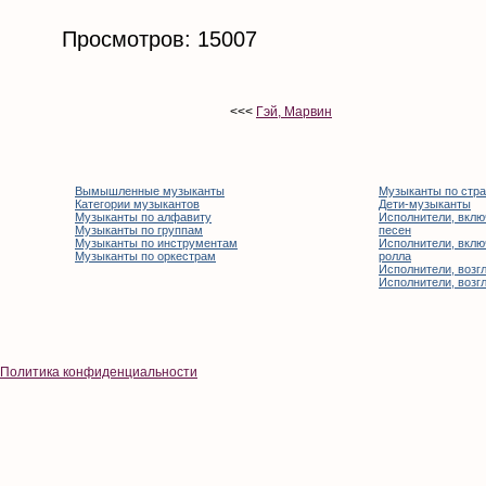
Просмотров: 15007
<<<
Гэй, Марвин
Вымышленные музыканты
Музыканты по стр
Категории музыкантов
Дети-музыканты
Музыканты по алфавиту
Исполнители, вклю
Музыканты по группам
песен
Музыканты по инструментам
Исполнители, вклю
Музыканты по оркестрам
ролла
Исполнители, возгл
Исполнители, возгл
Политика конфиденциальности