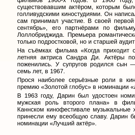
фильмов 1960-х годов. В 1960 году
существовавшим актёром, которым было
голливудскими киностудиями. Он написа
сам принимал участие. В своей первой
сентябрь», его партнёрами по фильм
Лоллобриджида. Премьера романтическ
только подростковой, но и старшей аудит
На съёмках фильма «Когда приходит с
летняя актриса Сандра Ди. Актёры по
поженились. У супругов родился сын —
семь лет, в 1967.
Прося наиболее серьёзные роли в кин
премию «Золотой глобус» в номинации «
В 1963 году, Дарин был удостоен ном
мужская роль второго плана» в фил
Каннском кинофестивале музыкальные х
принесли ему всеобщую славу. Дарин бы
номинации «Лучший актёр».