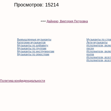
Просмотров: 15214
<<<
Дайнеко, Виктория Петровна
Вымышленные музыканты
Музыканты по стр
Категории музыкантов
Дети-музыканты
Музыканты по алфавиту
Исполнители, вклю
Музыканты по группам
песен
Музыканты по инструментам
Исполнители, вклю
Музыканты по оркестрам
ролла
Исполнители, возгл
Исполнители, возгл
Политика конфиденциальности