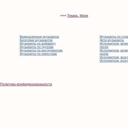
<<<
Токарь, Марк
Вымышленные музыканты
Музыканты по стр
Категории музыкантов
Дети-музыканты
Музыканты по алфавиту
Исполнители, вклю
Музыканты по группам
песен
Музыканты по инструментам
Исполнители, вклю
Музыканты по оркестрам
ролла
Исполнители, возгл
Исполнители, возгл
Политика конфиденциальности