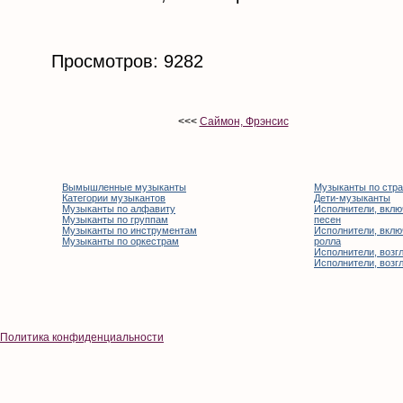
Просмотров: 9282
<<<
Саймон, Фрэнсис
Вымышленные музыканты
Музыканты по стр
Категории музыкантов
Дети-музыканты
Музыканты по алфавиту
Исполнители, вклю
Музыканты по группам
песен
Музыканты по инструментам
Исполнители, вклю
Музыканты по оркестрам
ролла
Исполнители, возгл
Исполнители, возгл
Политика конфиденциальности