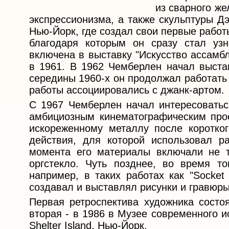
из сварного же
экспрессионизма, а также скульптуры Д
Нью-Йорк, где создал свои первые работы
благодаря которым он сразу стал уз
включена в выставку "Искусство ассамб
в 1961. В 1962 Чемберлен начал выста
середины 1960-х он продолжал работать
работы ассоциировались с джанк-артом.
С 1967 Чемберлен начал интересоватьс
амбициозным кинематографическим проек
искореженному металлу после коротко
действия, для которой использовал р
момента его материалы включали не т
оргстекло. Чуть позднее, во время то
например, в таких работах как "Socket
создавал и выставлял рисунки и гравюры 
Первая ретроспектива художника состо
вторая - в 1986 в Музее современного и
Shelter Island, Нью-Йорк.