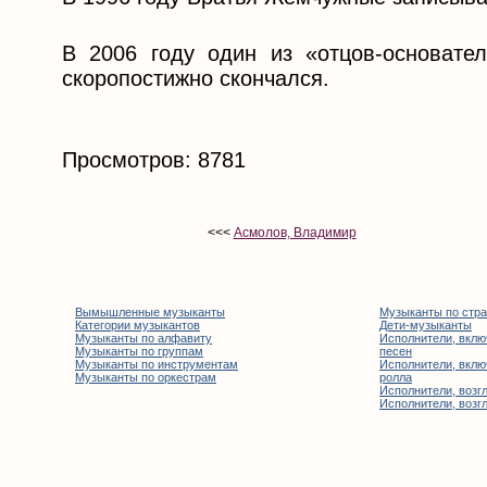
В 2006 году один из «отцов-основате
скоропостижно скончался.
Просмотров: 8781
<<<
Асмолов, Владимир
Вымышленные музыканты
Музыканты по стр
Категории музыкантов
Дети-музыканты
Музыканты по алфавиту
Исполнители, вклю
Музыканты по группам
песен
Музыканты по инструментам
Исполнители, вклю
Музыканты по оркестрам
ролла
Исполнители, возгл
Исполнители, возгл