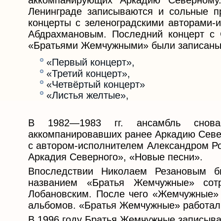
аккомпанирующих Аркадию Северному
Ленинграде записываются и сольные п
концерты с зеленоградскими авторами-
Абдрахмановым. Последний концерт с 
«Братьями Жемчужными» были записаны
«Первый концерт»,
«Третий концерт»,
«Четвёртый концерт»
«Листья желтые»,
В 1982—1983 гг. ансамбль снова
аккомпанировавших ранее Аркадию Север
с автором-исполнителем Александром Ро
Аркадия Северного», «Новые песни».
Впоследствии Николаем Резановым б
названием «Братья Жемчужные» сот
Лобановским. После чего «Жемчужные» 
альбомов. «Братья Жемчужные» работали
В 1996 году Братья Жемчужные записыва