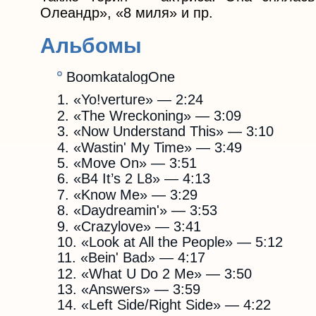
Олеандр», «8 миля» и пр.
Альбомы
BoomkatalogOne
«Yo!verture» — 2:24
«The Wreckoning» — 3:09
«Now Understand This» — 3:10
«Wastin' My Time» — 3:49
«Move On» — 3:51
«B4 It’s 2 L8» — 4:13
«Know Me» — 3:29
«Daydreamin'» — 3:53
«Crazylove» — 3:41
«Look at All the People» — 5:12
«Bein' Bad» — 4:17
«What U Do 2 Me» — 3:50
«Answers» — 3:59
«Left Side/Right Side» — 4:22