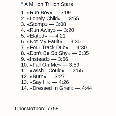
A Million Trillion Stars
«Run Boy»
— 3:09
«Lonely Child»
— 3:55
«Stomp»
— 3:08
«Run Away»
— 3:20
«Elated»
— 4:21
«Not My Fault»
— 3:30
«Four Track Dub»
— 4:30
«Don’t Be So Shy»
— 3:35
«Instead»
— 3:56
«Fall On Me»
— 3:59
«Wish I Could»
— 3:55
«Burn»
— 3:27
«Say Hi»
— 4:26
«Dressed In Grief»
— 4:44
Просмотров: 7758