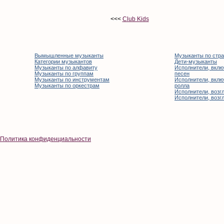
<<<
Club Kids
Вымышленные музыканты
Музыканты по стр
Категории музыкантов
Дети-музыканты
Музыканты по алфавиту
Исполнители, вклю
Музыканты по группам
песен
Музыканты по инструментам
Исполнители, вклю
Музыканты по оркестрам
ролла
Исполнители, возгл
Исполнители, возгл
Политика конфиденциальности