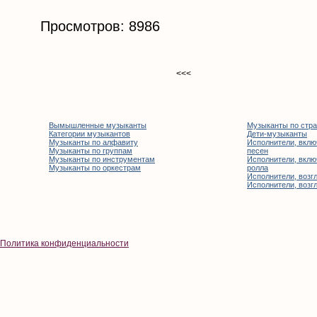
Просмотров: 8986
<<<
Вымышленные музыканты
Музыканты по стр
Категории музыкантов
Дети-музыканты
Музыканты по алфавиту
Исполнители, вклю
Музыканты по группам
песен
Музыканты по инструментам
Исполнители, вклю
Музыканты по оркестрам
ролла
Исполнители, возгл
Исполнители, возгл
Политика конфиденциальности