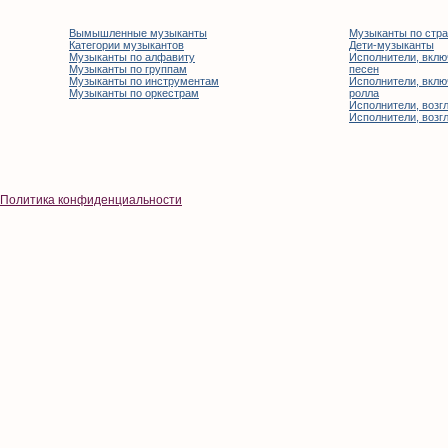
Вымышленные музыканты
Музыканты по стр
Категории музыкантов
Дети-музыканты
Музыканты по алфавиту
Исполнители, вклю
Музыканты по группам
песен
Музыканты по инструментам
Исполнители, вклю
Музыканты по оркестрам
ролла
Исполнители, возгл
Исполнители, возгл
Политика конфиденциальности