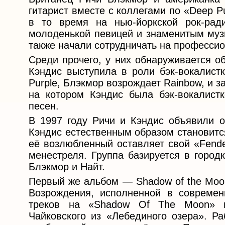
гитарист вместе с коллегами по «Deep P
в то время на нью-йоркской рок-рад
молоденькой певицей и знаменитым музы
также начали сотрудничать на профессио
Среди прочего, у них обнаруживается о
Кэндис выступила в роли бэк-вокалистк
Purple, Блэкмор возрождает Rainbow, и за
на котором Кэндис была бэк-вокалистк
песен.
В 1997 году Ричи и Кэндис объявили о
Кэндис естественным образом становится
её возлюбленный оставляет свой «Fende
менестреля. Группа базируется в город
Блэкмор и Найт.
Первый же альбом — Shadow of the Moo
Возрождения, исполненной в современ
треков на «Shadow Of The Moon» пр
Чайковского из «Лебединого озера». Р