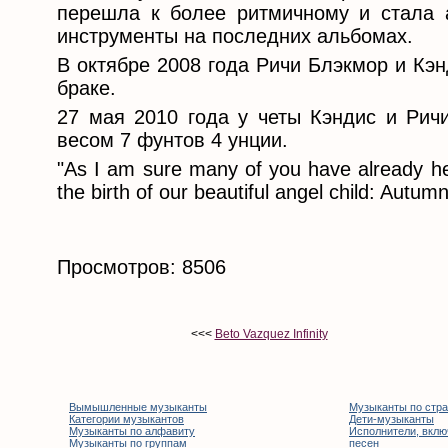
перешла к более ритмичному и стала а
инструменты на последних альбомах.
В октябре 2008 года Ричи Блэкмор и Кэн
браке.
27 мая 2010 года у четы Кэндис и Ричи
весом 7 фунтов 4 унции.
"As I am sure many of you have already hea
the birth of our beautiful angel child: Autu
Просмотров: 8506
<<<
Beto Vazquez Infinity
Вымышленные музыканты
Музыканты по стр
Категории музыкантов
Дети-музыканты
Музыканты по алфавиту
Исполнители, вклю
Музыканты по группам
песен