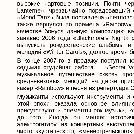
высокие чартовые позиции. Почти чер
Lanterne», чрезвычайно порадовавший 
«Mond Tanz» была поставлена «пёпловска
также вернулся во времена «Rainbow» с
качестве бонуса данную композицию в
занавес 2006 года «Blackmore’s Night
выпускать рождественские альбомы и
мелодий «Winter Carols», долгое время б
В конце 2007-го в продажу поступил к
седьмая студийная работа — «Secret Vo
музыкальное путешествие сквозь про
средневековых мелодий на диске прис
кавер «Rainbow» и песня из репертуара Эл
Музыканты используют инструменты и 
этой эпохи оказала основное влияни
присутствуют и элементы рок-музыки, к
до того. Иногда он меняет историч
электрогитару, на концертных выступле
чисто акустического, «менестрельского