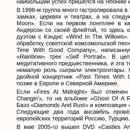
наибольший успех пришёлся на Японию 
В 1998-м группа много гастролировала 
замках, церквях и театрах, а на следу
Moon». Если на первом лонгплее в кач
Андерсон со своей флейтой, то здесь 
дуэтом с Кэндис «Wind In The Willows»
обработку советской комсомольской пес
Time With Good Company», написанн
«Rainbow» трек «Self Portrait». В ц
медитативного предшественника, и эта те
немалую роль сыграли электрогитары. 
двойной концертник «Past Times With
позже в Европе и Северной Америке.
Если «Fires At Midnight» был отмече
Changin'», то на альбоме «Ghost Of A 
Баэз «Diamonds And Rust» и композиция «
Следующие два года ансамбль провё
европейских территорий Россию, Турцию
В мае 2005-го вышел DVD «Castles An