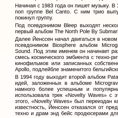
Начиная с 1983 года он пишет музыку. В
поп группе Bel Canto. С ним трио вып
покинул группу.
Под псевдонимом Bleep выходят нескол
первый альбом The North Pole By Submari
Далее Йенссен начал двигаться в новом
псевдонимом Biosphere альбом Microg
Sound. Под этим именем он начинает ра
смесь космического эмбиента с техно-р
кинофильмов или записанных собствен
Apollo, подлейбле знаменитого бельгийск
В 1994 году выходит второй альбом Pa
идей, заложенных в альбоме Micrograv
намного более успешным и популярны
использовала трек «Novelty Waves» с 
этого, «Novelty Waves» был переиздан 
известность, Йенссен отказался от пре
техно и драм энд бейс продюсерами дл