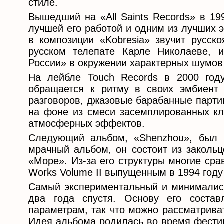
стиле.
Вышедший на «All Saints Records» в 19
лучшей его работой и одним из лучших 
в композиции «Kobresia» звучит русск
русском телепате Карле Николаеве, 
России» в окружении характерных шумов 
На лейбле Touch Records в 2000 году
обращается к ритму в своих эмбиент
разговоров, джазовые барабанные парти
на фоне из смеси засемплированных кла
атмосферных эффектов.
Следующий альбом, «Shenzhou», был 
мрачный альбом, он состоит из заколь
«Море». Из-за его структуры многие ср
Works Volume II выпущенным в 1994 году
Самый экспериментальный и минималист
два года спустя. Основу его соста
параметрам, так что можно рассматриват
Идея альбома родилась во время фестив