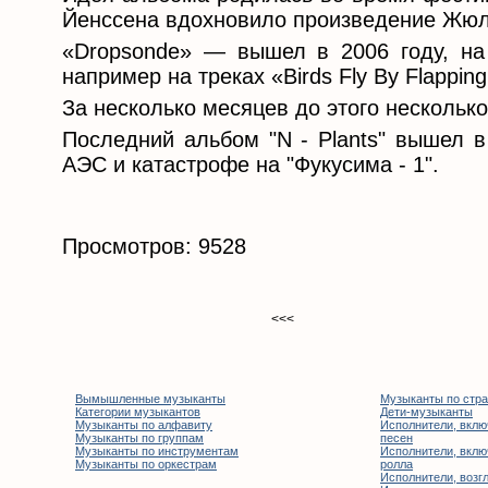
Йенссена вдохновило произведение Жюл
«Dropsonde» — вышел в 2006 году, на
например на треках «Birds Fly By Flapping 
За несколько месяцев до этого нескольк
Последний альбом "N - Plants" вышел в
АЭС и катастрофе на "Фукусима - 1".
Просмотров: 9528
<<<
Вымышленные музыканты
Музыканты по стр
Категории музыкантов
Дети-музыканты
Музыканты по алфавиту
Исполнители, вклю
Музыканты по группам
песен
Музыканты по инструментам
Исполнители, вклю
Музыканты по оркестрам
ролла
Исполнители, возгл