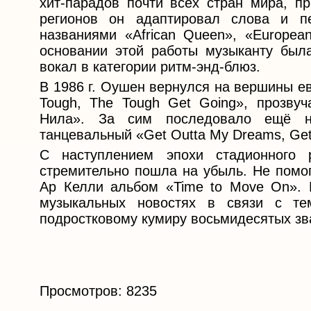
хит-парадов почти всех стран мира, п
регионов он адаптировал слова и п
названиями «African Queen», «Europea
основании этой работы музыканту был
вокал в категории ритм-энд-блюз.
В 1986 г. Оушен вернулся на вершины е
Tough, The Tough Get Going», прозв
Нила». За сим последовало ещё не
танцевальный «Get Outta My Dreams, Get 
С наступлением эпохи стадионного 
стремительно пошла на убыль. Не помог
Ар Келли альбом «Time to Move On». 
музыкальных новостях в связи с тем
подростковому кумиру восьмидесятых зва
Просмотров: 8235