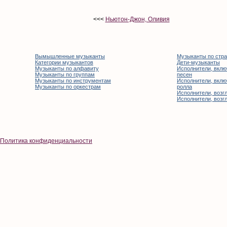
<<<
Ньютон-Джон, Оливия
Вымышленные музыканты
Музыканты по стр
Категории музыкантов
Дети-музыканты
Музыканты по алфавиту
Исполнители, вклю
Музыканты по группам
песен
Музыканты по инструментам
Исполнители, вклю
Музыканты по оркестрам
ролла
Исполнители, возгл
Исполнители, возгл
Политика конфиденциальности