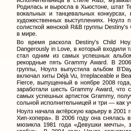
исполнительница в стиле R&B, музыкал
Родилась и выросла в Хьюстоне, штат Т
вокальных и танцевальных конкурсах,
художественных выступлениях. Ноулз п
солисткой женской R&B группы Destiny's
в мире.
Во время раскола Destiny's Child Н
Dangerously in Love, в который входили т
стал одним из самых успешных альбом
рекордные пять Grammy Award. В 2006 
группы, Ноулз выпустила альбом B'Day
включал хиты Déjà Vu, Irreplaceable и Be
Fierce, выпущенный в ноябре 2008 года,
заработали шесть Grammy Award, что 
самых успешных артисток Grammy, получ
сольной исполнительницей и три — как уча
Ноулз начала актёрскую карьеру в 2001
Хип-хопера». В 2006 году она снялась 
мюзикла 1981 года «Девушки мечты», 