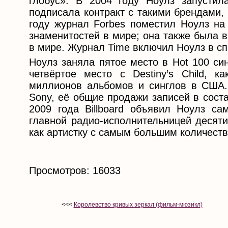
глобус». В 2004 году Ноулз запусти
подписала контракт с такими брендами, ка
году журнал Forbes поместил Ноулз на
знаменитостей в мире; она также была 
в мире. Журнал Time включил Ноулз в с
Ноулз заняла пятое место в Hot 100 си
четвёртое место с Destiny’s Child, 
миллионов альбомов и синглов в США.
Sony, её общие продажи записей в сост
2009 года Billboard объявил Ноулз са
главной радио-исполнительницей десяти
как артистку с самым большим количеств
Просмотров: 16033
<<<
Королевство кривых зеркал (фильм-мюзикл)