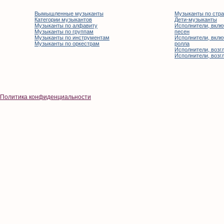
Вымышленные музыканты
Музыканты по стр
Категории музыкантов
Дети-музыканты
Музыканты по алфавиту
Исполнители, вклю
Музыканты по группам
песен
Музыканты по инструментам
Исполнители, вклю
Музыканты по оркестрам
ролла
Исполнители, возгл
Исполнители, возгл
Политика конфиденциальности