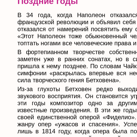
Поздние годы
В 34 года, когда Наполеон отказалс
французской революции и объявил себя
отказался от намерений посвятить ему
«Этот Наполеон тоже обыкновенный че
топтать ногами все человеческие права и
В фортепианном творчестве собствен
заметен уже в ранних сонатах, но в 
пришла к нему позднее. По словам Чайк
симфонии «раскрылась впервые вся не
сила творческого гения Бетховена».
Из-за глухоты Бетховен редко выход
звукового восприятия. Он становится у
эти годы композитор одно за други
известные произведения. В эти же годы
своей единственной оперой «Фиделио».
жанру опер «ужасов и спасения». Усп
лишь в 1814 году, когда опера была по