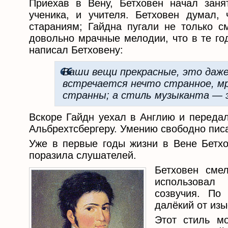
Приехав в Вену, Бетховен начал заня
ученика, и учителя. Бетховен думал,
стараниям; Гайдна пугали не только 
довольно мрачные мелодии, что в те г
написал Бетховену:
Ваши вещи прекрасные, это даже
встречается нечто странное, мр
странны; а стиль музыканта — э
Вскоре Гайдн уехал в Англию и передал
Альбрехтсбергеру. Умению свободно писа
Уже в первые годы жизни в Вене Бетхов
поразила слушателей.
Бетховен смел
использовал
созвучия. По
далёкий от из
Этот стиль м