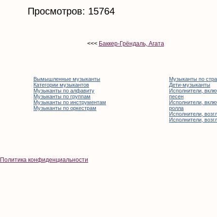
Просмотров: 15764
<<<
Баккер-Грёндаль, Агата
Вымышленные музыканты
Музыканты по стр
Категории музыкантов
Дети-музыканты
Музыканты по алфавиту
Исполнители, вклю
Музыканты по группам
песен
Музыканты по инструментам
Исполнители, вклю
Музыканты по оркестрам
ролла
Исполнители, возгл
Исполнители, возгл
Политика конфиденциальности