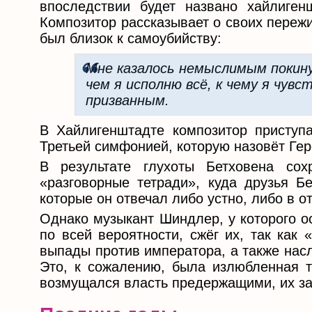
впоследствии будет названо хайлиген
Композитор рассказывает о своих пережи
был близок к самоубийству:
Мне казалось немыслимым покин
чем я исполню всё, к чему я чувс
призванным.
В Хайлигенштадте композитор приступ
Третьей симфонией, которую назовёт Гер
В результате глухоты Бетховена сох
«разговорные тетради», куда друзья Б
которые он отвечал либо устно, либо в о
Однако музыкант Шиндлер, у которого о
по всей вероятности, сжёг их, так как
выпады против императора, а также нас
Это, к сожалению, была излюбленная т
возмущался власть предержащими, их за