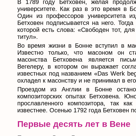
В 1789 году Бетховен, желая продолж
университете. Как раз в это время в Б
Один из профессоров университета из
Бетховен подписывается на него. Тогда
которой есть слова: «Свободен тот, дл
титул».
Во время жизни в Бонне вступил в масо
Известно только, что масоном он с
масонства Бетховена является пись
Вегелеру, в котором он выражает согла
известных под названием «Das Werk beg
охладел к масонству и не принимал в его
Проездом из Англии в Бонне остан
композиторских опытах Бетховена. Юн
прославленного композитора, так ка
известнее. Осенью 1792 года Бетховен п
Первые десять лет в Вене