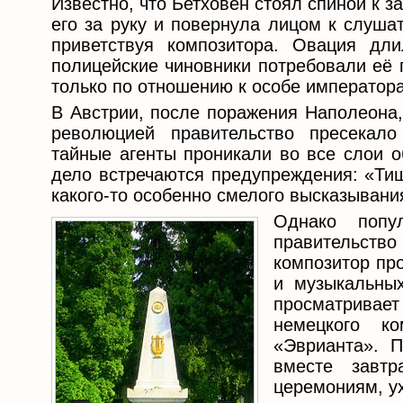
Известно, что Бетховен стоял спиной к з
его за руку и повернула лицом к слуша
приветствуя композитора. Овация дли
полицейские чиновники потребовали её 
только по отношению к особе императора
В Австрии, после поражения Наполеона,
революцией правительство пресекал
тайные агенты проникали во все слои о
дело встречаются предупреждения: «Тиш
какого-то особенно смелого высказывани
Однако попу
правительство
композитор про
и музыкальных
просматривает
немецкого к
«Эврианта». П
вместе завт
церемониям, ух