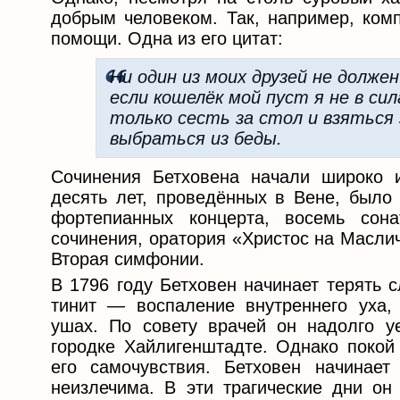
добрым человеком. Так, например, комп
помощи. Одна из его цитат:
Ни один из моих друзей не должен
если кошелёк мой пуст я не в си
только сесть за стол и взяться 
выбраться из беды.
Сочинения Бетховена начали широко и
десять лет, проведённых в Вене, было
фортепианных концерта, восемь сон
сочинения, оратория «Христос на Масли
Вторая симфонии.
В 1796 году Бетховен начинает терять с
тинит — воспаление внутреннего уха,
ушах. По совету врачей он надолго у
городке Хайлигенштадте. Однако поко
его самочувствия. Бетховен начинает
неизлечима. В эти трагические дни он