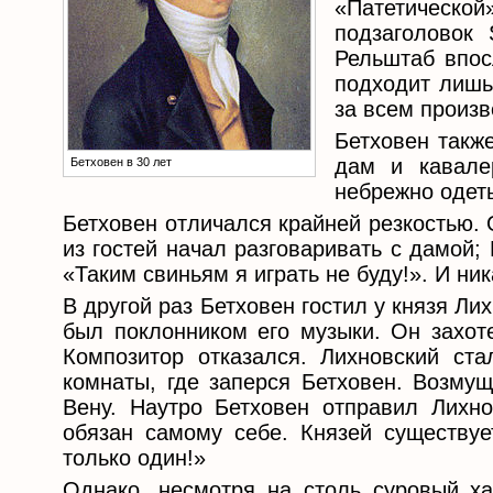
«Патетическ
подзаголовок 
Рельштаб впос
подходит лишь
за всем произ
Бетховен такж
дам и кавале
Бетховен в 30 лет
небрежно одет
Бетховен отличался крайней резкостью. 
из гостей начал разговаривать с дамой;
«Таким свиньям я играть не буду!». И ни
В другой раз Бетховен гостил у князя Ли
был поклонником его музыки. Он захот
Композитор отказался. Лихновский ст
комнаты, где заперся Бетховен. Возму
Вену. Наутро Бетховен отправил Лихно
обязан самому себе. Князей существуе
только один!»
Однако, несмотря на столь суровый ха