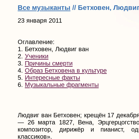
Все музыканты
// Бетховен, Людви
23 января 2011
Оглавление:
1. Бетховен, Людвиг ван
2.
Ученики
3.
Причины смерти
4.
Образ Бетховена в культуре
5.
Интересные факты
6.
Музыкальные фрагменты
Людвиг ван Бетховен; крещён 17 декабр
— 26 марта 1827, Вена, Эрцгерцогств
композитор, дирижёр и пианист, о
классиков».