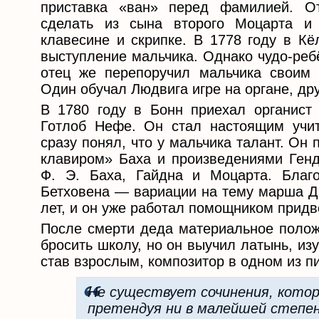
приставка «ван» перед фамилией. От
сделать из сына второго Моцарта и 
клавесине и скрипке. В 1778 году в Кё
выступление мальчика. Однако чудо-реб
отец же перепоручил мальчика своим 
Один обучал Людвига игре на органе, дру
В 1780 году в Бонн приехал органист
Готлоб Нефе. Он стал настоящим учи
сразу понял, что у мальчика талант. О
клавиром» Баха и произведениями Генд
Ф. Э. Баха, Гайдна и Моцарта. Благ
Бетховена — вариации на тему марша Др
лет, и он уже работал помощником придв
После смерти деда материальное полож
бросить школу, но он выучил латынь, из
став взрослым, композитор в одном из п
Не существует сочинения, которо
претендуя ни в малейшей степен