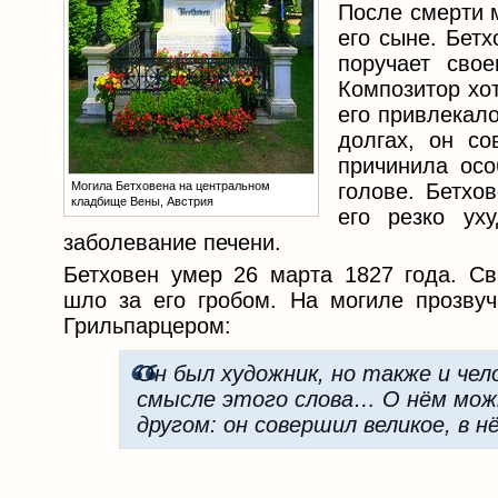
После смерти 
его сыне. Бет
поручает сво
Композитор хо
его привлекало
долгах, он со
причинила осо
Могила Бетховена на центральном
голове. Бетхо
кладбище Вены, Австрия
его резко ух
заболевание печени.
Бетховен умер 26 марта 1827 года. С
шло за его гробом. На могиле прозвуч
Грильпарцером:
Он был художник, но также и чел
смысле этого слова… О нём можн
другом: он совершил великое, в н