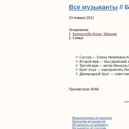
Все музыканты
// 
23 января 2011
Оглавление:
1.
Бернштейн-Коган, Мирьям
2. Семья
Сестра — Елена Яковлевна К
Второй муж — бессарабский а
Третий муж — актёр Михаэль Г
Брат отца — народоволец Лев
Двоюродный брат — советски
Просмотров: 8548
<<
Вымышленные музыканты
Категории музыкантов
Музыканты по алфавиту
Музыканты по группам