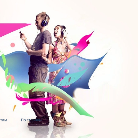
нтам
По странам