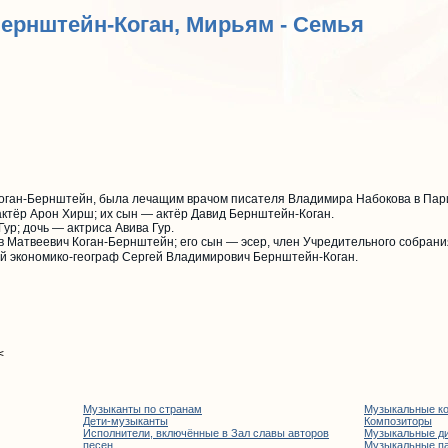
Бернштейн-Коган, Мирьям - Семья
оган-Бернштейн, была лечащим врачом писателя Владимира Набокова в Пар
ктёр Арон Хирш; их сын — актёр Давид Бернштейн-Коган.
ур; дочь — актриса Авива Гур.
 Матвеевич Коган-Бернштейн; его сын — эсер, член Учредительного собран
й экономико-географ Сергей Владимирович Бернштейн-Коган.
<
Музыканты по странам
Музыкальные к
Дети-музыканты
Композиторы
Исполнители, включённые в Зал славы авторов
Музыкальные д
песен
Музыкальные п