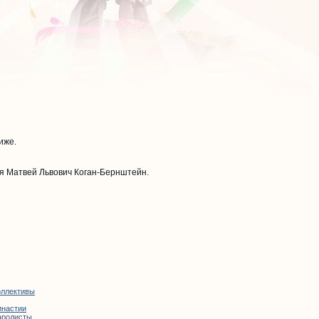
иже.
ия Матвей Львович Коган-Бернштейн.
оллективы
инастии
ародисты