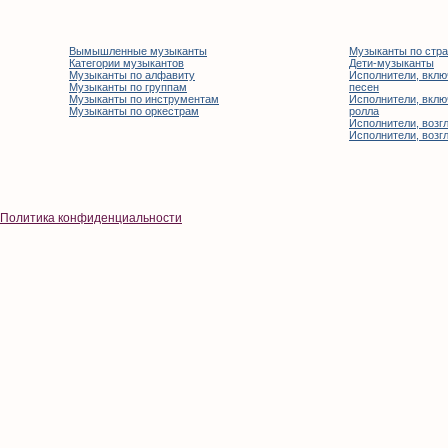
Вымышленные музыканты
Музыканты по стр
Категории музыкантов
Дети-музыканты
Музыканты по алфавиту
Исполнители, вклю
Музыканты по группам
песен
Музыканты по инструментам
Исполнители, вклю
Музыканты по оркестрам
ролла
Исполнители, возгл
Исполнители, возгл
Политика конфиденциальности