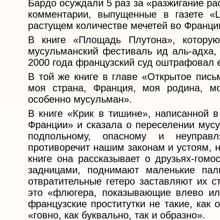
Бардо осуждали 5 раз за «разжигание ра
комментарии, выпущенные в газете «L
растущем количестве мечетей во Франци
В книге «Площадь Плутона», которую
мусульманский фестиваль ид аль-адха, 
2000 года французский суд оштрафовал 
В той же книге в главе «Открытое пис
моя страна, Франция, моя родина, м
особенно мусульман».
В книге «Крик в тишине», написанной в
Франции» и сказала о переселении мусу
подпольному, опасному и неуправл
противоречит нашим законам и устоям, н
книге она рассказывает о друзьях-гомо
задницами, поднимают маленькие паль
отвратительные гетеро заставляют их с
это «флюгера, показывающие влево ил
французские проститутки не такие, как 
«говно, как буквально, так и образно».