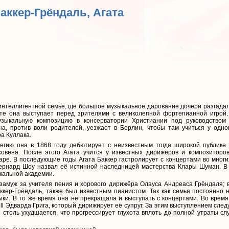
Баккер-Грёндаль, Агата
 интеллигентной семье, где большое музыкальное дарование дочери разгад
сте она выступает перед зрителями с великолепной фортепианной игрой.
узыкальную композицию в консерватории Христиании под руководством
а, против воли родителей, уезжает в Берлин, чтобы там учиться у одног
а Куллака.
егию она в 1868 году дебютирует с неизвестным тогда широкой публике
ховена. После этого Агата учится у известных дирижёров и композитор
ре. В последующие годы Агата Баккер гастролирует с концертами во многи
ернард Шоу назвал её истинной наследницей мастерства Клары Шуман. В 
кальной академии.
 замуж за учителя пения и хорового дирижёра Олауса Андреаса Грёндаля; в
ккер-Грёндаль, также был известным пианистом. Так как семья постоянно 
ыки. В то же время она не прекращала и выступать с концертами. Во врем
l Эдварда Грига, который дирижирует её супруг. За этим выступлением сле
столь ухудшается, что прогрессирует глухота вплоть до полной утраты сл