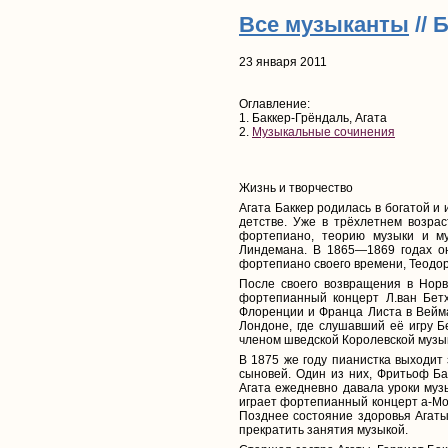
Все музыканты
// 
23 января 2011
Оглавление:
1. Баккер-Грёндаль, Агата
2.
Музыкальные сочинения
Жизнь и творчество
Агата Баккер родилась в богатой и
детстве. Уже в трёхлетнем возра
фортепиано, теорию музыки и м
Линдемана. В 1865—1869 годах он
фортепиано своего времени, Теодор
После своего возвращения в Норв
фортепианный концерт Л.ван Бет
Флоренции и Франца Листа в Вейма
Лондоне, где слушавший её игру Б
членом шведской Королевской музы
В 1875 же году пианистка выходит
сыновей. Один из них, Фритьоф Ба
Агата ежедневно давала уроки муз
играет фортепианный концерт a-Mol
Позднее состояние здоровья Агаты 
прекратить занятия музыкой.