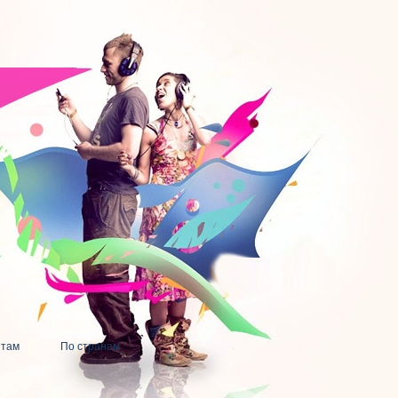
нтам
По странам