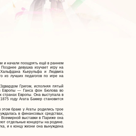
али и начали поощрять ещё в раннем
 Позднее девушка изучает игру на
 Хальфдана Кьерульфа и Людвига
о из лучших педагогов по игре на
 Эдвардом Григом, исполняя пятый
ов Европы — Ганса фон Бюлова во
х странах Европы. Она выступала в
1875 году Агата Баккер становится
 этом браке у Агаты родились трое
нуждалась в финансовых средствах,
я Всемирной выставки в Париже она
дуют отдельные концерты на родине.
уха, и к концу жизни она вынуждена