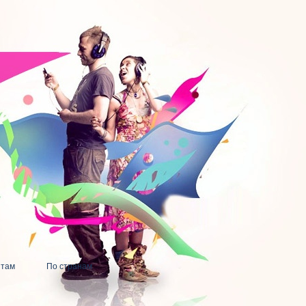
нтам
По странам