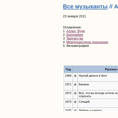
Все музыканты
// 
23 января 2011
Оглавление:
1.
Аллен, Вуди
2.
Биография
3.
Творчество
4.
Международное признание
5. Фильмография
Год
Русское 
1969
ф
Хватай деньги и беги
1971
ф
Бананы
1972
ф
Всё, что вы всегда хотели зн
спросить
1973
ф
Спящий
1975
ф
Любовь и смерть