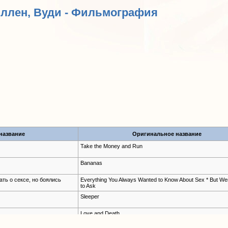
Аллен, Вуди - Фильмография
название
Оригинальное название
Take the Money and Run
Bananas
ать о сексе, но боялись
Everything You Always Wanted to Know About Sex * But Wer
to Ask
Sleeper
Love and Death