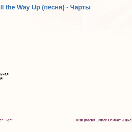
All the Way Up (песня) - Чарты
ьная
ия
or Flight
Hush (песня Эмили Осмент и Джо