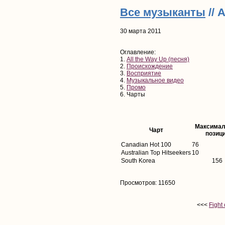
Все музыканты
// 
30 марта 2011
Оглавление:
1.
All the Way Up (песня)
2.
Происхождение
3.
Восприятие
4.
Музыкальное видео
5.
Промо
6. Чарты
Максимал
Чарт
позиц
Canadian Hot 100
76
Australian Top Hitseekers
10
South Korea
156
Просмотров: 11650
<<<
Fight 