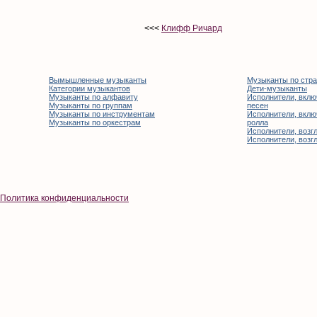
<<<
Клифф Ричард
Вымышленные музыканты
Музыканты по стр
Категории музыкантов
Дети-музыканты
Музыканты по алфавиту
Исполнители, вклю
Музыканты по группам
песен
Музыканты по инструментам
Исполнители, вклю
Музыканты по оркестрам
ролла
Исполнители, возгл
Исполнители, возгл
Политика конфиденциальности