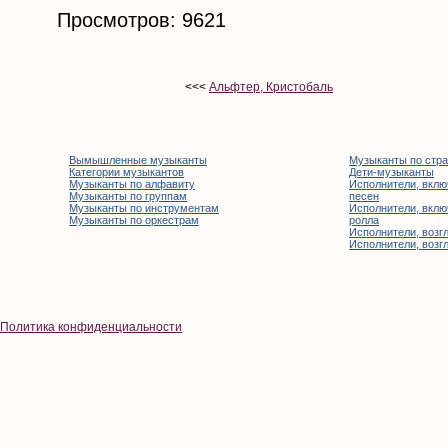
Просмотров: 9621
<<<
Альфтер, Кристобаль
Вымышленные музыканты
Музыканты по стр
Категории музыкантов
Дети-музыканты
Музыканты по алфавиту
Исполнители, вклю
Музыканты по группам
песен
Музыканты по инструментам
Исполнители, вклю
Музыканты по оркестрам
ролла
Исполнители, возгл
Исполнители, возгл
Политика конфиденциальности