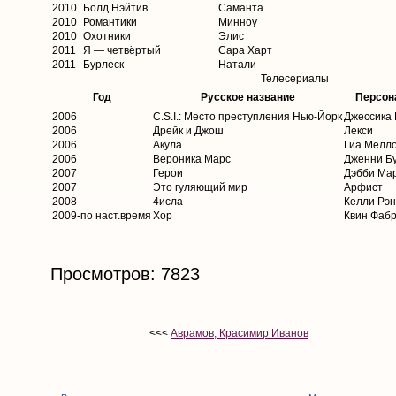
2010
Болд Нэйтив
Саманта
2010
Романтики
Минноу
2010
Охотники
Элис
2011
Я — четвёртый
Сара Харт
2011
Бурлеск
Натали
Телесериалы
Год
Русское название
Персон
2006
C.S.I.: Место преступления Нью-Йорк
Джессика 
2006
Дрейк и Джош
Лекси
2006
Акула
Гиа Мелл
2006
Вероника Марс
Дженни Б
2007
Герои
Дэбби Ма
2007
Это гуляющий мир
Арфист
2008
4исла
Келли Рэ
2009-по наст.время
Хор
Квин Фаб
Просмотров: 7823
<<<
Аврамов, Красимир Иванов