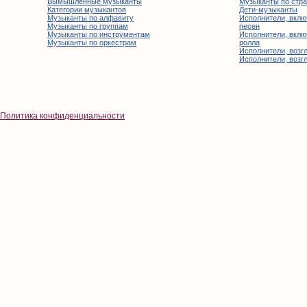
Вымышленные музыканты
Музыканты по стр
Категории музыкантов
Дети-музыканты
Музыканты по алфавиту
Исполнители, вклю
Музыканты по группам
песен
Музыканты по инструментам
Исполнители, вклю
Музыканты по оркестрам
ролла
Исполнители, возгл
Исполнители, возгл
Политика конфиденциальности