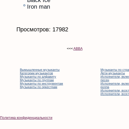
Black Ice
Iron man
Просмотров: 17982
<<<
ABBA
Вымышленные музыканты
Музыканты по стр
Категории музыкантов
Дети-музыканты
Музыканты по алфавиту
Исполнители, вклю
Музыканты по группам
песен
Музыканты по инструментам
Исполнители, вклю
Музыканты по оркестрам
ролла
Исполнители, возгл
Исполнители, возгл
Политика конфиденциальности