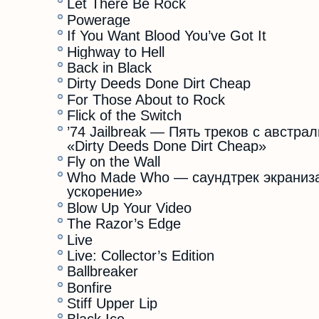
Let There Be Rock
Powerage
If You Want Blood You’ve Got It
Highway to Hell
Back in Black
Dirty Deeds Done Dirt Cheap
For Those About to Rock
Flick of the Switch
’74 Jailbreak — Пять треков с австрал
«Dirty Deeds Done Dirt Cheap»
Fly on the Wall
Who Made Who — саундтрек экраниз
ускорение»
Blow Up Your Video
The Razor’s Edge
Live
Live: Collector’s Edition
Ballbreaker
Bonfire
Stiff Upper Lip