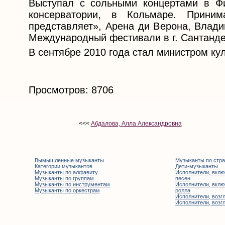
Выступал с сольными концертами в Ф
консерватории, в Кольмаре. Прини
представляет», Арена ди Верона, Влади
Международный фестивали в г. Сантанде
В сентябре 2010 года стал министром ку
Просмотров: 8706
<<<
Абдалова, Алла Александровна
Вымышленные музыканты
Музыканты по стр
Категории музыкантов
Дети-музыканты
Музыканты по алфавиту
Исполнители, вклю
Музыканты по группам
песен
Музыканты по инструментам
Исполнители, вклю
Музыканты по оркестрам
ролла
Исполнители, возгл
Исполнители, возгл