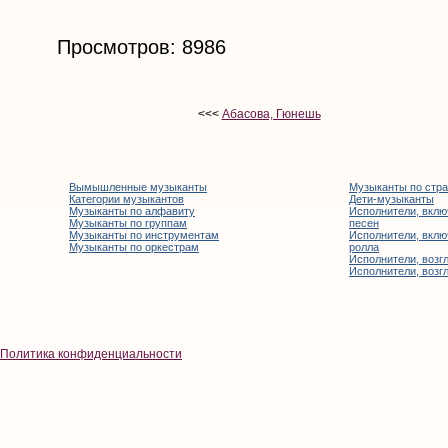
Просмотров: 8986
<<<
Абасова, Гюнешь
Вымышленные музыканты
Музыканты по стр
Категории музыкантов
Дети-музыканты
Музыканты по алфавиту
Исполнители, вклю
Музыканты по группам
песен
Музыканты по инструментам
Исполнители, вклю
Музыканты по оркестрам
ролла
Исполнители, возгл
Исполнители, возгл
Политика конфиденциальности