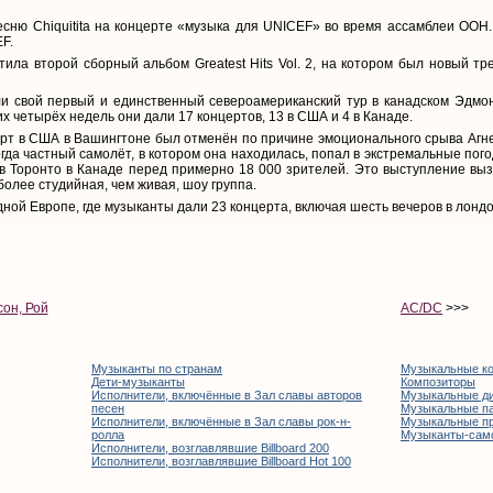
есню Chiquitita на концерте «музыка для UNICEF» во время ассамблеи ООН
F.
тила второй сборный альбом Greatest Hits Vol. 2, на котором был новый т
ли свой первый и единственный североамериканский тур в канадском Эдм
х четырёх недель они дали 17 концертов, 13 в США и 4 в Канаде.
т в США в Вашингтоне был отменён по причине эмоционального срыва Агне
гда частный самолёт, в котором она находилась, попал в экстремальные пог
 в Торонто в Канаде перед примерно 18 000 зрителей. Это выступление выз
более студийная, чем живая, шоу группа.
дной Европе, где музыканты дали 23 концерта, включая шесть вечеров в лонд
он, Рой
AC/DC
>>>
Музыканты по странам
Музыкальные к
Дети-музыканты
Композиторы
Исполнители, включённые в Зал славы авторов
Музыкальные д
песен
Музыкальные п
Исполнители, включённые в Зал славы рок-н-
Музыкальные п
ролла
Музыканты-сам
Исполнители, возглавлявшие Billboard 200
Исполнители, возглавлявшие Billboard Hot 100