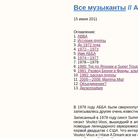
Все музыканты
// 
15 июня 2011
Оглавление:
1.
ABBA
2.
История группы
3.
До 1972 года
4.
1972—1973
5.
Имя АББА
6.
1974—1977
7. 1978—1979
8.
1980: Тур по Японии и Super Trou
9.
1981: Развод Бенни и Фриды, альб
10.
1982: распад группы
11.
2006—2008: Mamma Mia!
12.
Объединение?
13.
Дискография
В 1978 году АББА были сверхпопул
записывались другие очень известны
Записанный в 1978 году сингл Summ
гигант Voulez-Vous, вышедший в ап
помощью легендарного звукорежиссё
первой двадцатке с США. Что интере
Voulez-Vous и I Have A Dream все н