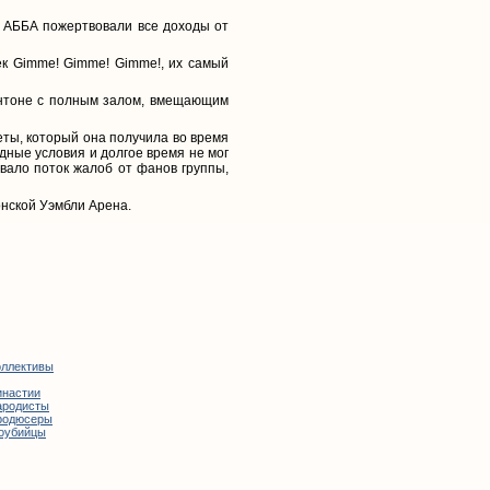
. АББА пожертвовали все доходы от
рек Gimme! Gimme! Gimme!, их самый
онтоне с полным залом, вмещающим
ты, который она получила во время
одные условия и долгое время не мог
вало поток жалоб от фанов группы,
онской Уэмбли Арена.
оллективы
инастии
ародисты
родюсеры
оубийцы