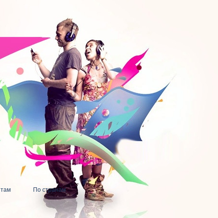
нтам
По странам