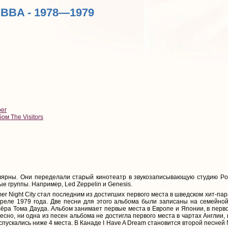
ABBA - 1978—1979
per
ом The Visitors
ярны. Они переделали старый кинотеатр в звукозаписывающую студию Pola
е группы. Например, Led Zeppelin и Genesis.
er Night City стал последним из достигших первого места в шведском хит-па
реле 1979 года. Две песни для этого альбома были записаны на семейной 
ра Тома Дауда. Альбом занимает первые места в Европе и Японии, в перво
сно, ни одна из песен альбома не достигла первого места в чартах Англии, но
е спускались ниже 4 места. В Канаде I Have A Dream становится второй песней 