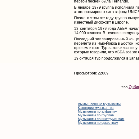
первой песней была Fernando.
В январе 1979 группа исполнила п
этого всемирного хита в фонд UNICE
Позже в этом же году группа выпус
известный диско-хит в Европе.
13 сентября 1979 года АББА нача
14 000 человек. В течение следующи
Последний запланированный концер
перелёта из Нью-Йорка в Бостон, ко
приземлиться. Тур закончился шоу
которые говорили, что АББА всё же 
19 октября тур продолжился в Запа
Просмотров: 22609
<<<
Орбис
Вымышленные музыканты
Категории музыкантов
Музыканты по алфавиту
Музыканты по группам
Музыканты по инструментам
Музыканты по оркестрам