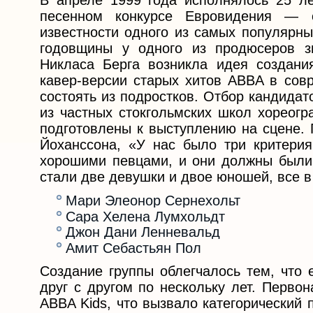
В апреле 1999 года исполнялось 25 л
песенном конкурсе Евровидения — 
известности одного из самых популярны
годовщины у одного из продюсеров з
Никласа Берга возникла идея создани
кавер-версии старых хитов ABBA в сов
состоять из подростков. Отбор кандида
из частных стокгольмских школ хореогр
подготовлены к выступлению на сцене. 
Йоханссона, «У нас было три критери
хорошими певцами, и они должны были
стали две девушки и двое юношей, все в
Мари Элеонор Сернехольт
Сара Хелена Лумхольдт
Джон Дани Ленневальд
Амит Себастьян Пол
Создание группы облегчалось тем, что 
друг с другом по нескольку лет. Перво
ABBA Kids, что вызвало категорический 