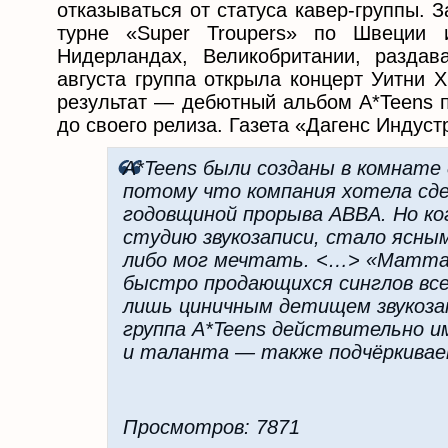
отказываться от статуса кавер-группы. 
турне «Super Troupers» по Швеции 
Нидерландах, Великобритании, разда
августа группа открыла концерт Уитни 
результат — дебютный альбом A*Teens п
до своего релиза. Газета «Дагенс Индуст
A*Teens были созданы в комнате 
потому что компания хотела сде
годовщиной прорыва ABBA. Но ко
студию звукозаписи, стало ясны
либо мог мечтать. <…> «Mamma M
быстро продающихся синглов все
лишь циничным детищем звукоза
группа A*Teens действительно и
и таланта — также подчёркивает
Просмотров: 7871