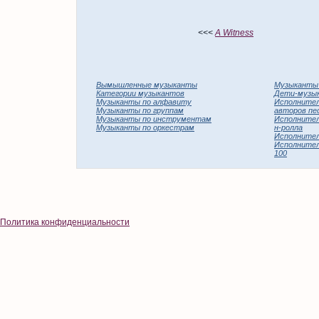
<<<
A Witness
Вымышленные музыканты
Музыканты
Категории музыкантов
Дети-музы
Музыканты по алфавиту
Исполнител
Музыканты по группам
авторов пе
Музыканты по инструментам
Исполнител
Музыканты по оркестрам
н-ролла
Исполнители
Исполнители
100
Политика конфиденциальности