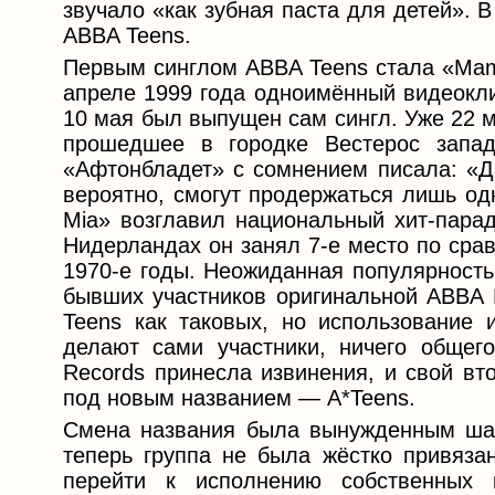
звучало «как зубная паста для детей». 
ABBA Teens.
Первым синглом ABBA Teens стала «Mam
апреле 1999 года одноимённый видеокли
10 мая был выпущен сам сингл. Уже 22 
прошедшее в городке Вестерос запад
«Афтонбладет» с сомнением писала: «Да
вероятно, смогут продержаться лишь од
Mia» возглавил национальный хит-пара
Нидерландах он занял 7-е место по сра
1970-е годы. Неожиданная популярность
бывших участников оригинальной ABBA 
Teens как таковых, но использование 
делают сами участники, ничего общег
Records принесла извинения, и свой вт
под новым названием — A*Teens.
Смена названия была вынужденным шаг
теперь группа не была жёстко привяза
перейти к исполнению собственных 