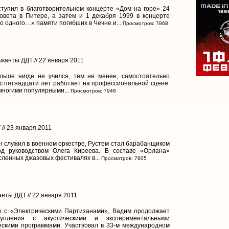
тупил в благотворительном концерте «Дом на горе» 24
овета в Питере, а затем и 1 декабря 1999 в концерте
о одного…» памяти погибших в Чечне и...
Просмотров: 7868
ыканты ДДТ // 22 января 2011
ьше нигде не учился, тем не менее, самостоятельно
 с пятнадцати лет работает на профессиональной сцене.
многими популярными...
Просмотров: 7948
// 23 января 2011
он служил в военном оркестре, Рустем стал барабанщиком
д руководством Олега Киреева. В составе «Орлана»
сленных джазовых фестивалях в...
Просмотров: 7805
анты ДДТ // 22 января 2011
 с «Электрическими Партизанами», Вадим продолжает
упления с акустическими и экспериментальными
ескими программами. Участвовал в 33-м международном