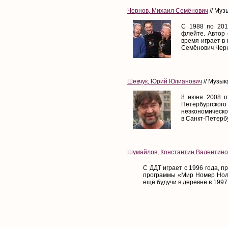
Чернов, Михаил Семёнович
// Муз
С 1988 по 201
флейте. Автор 
время играет в
Семёнович Черн
Шевчук, Юрий Юлианович
// Музык
8 июня 2008 г
Петербургского
неэкономическо
в Санкт-Петербур
Шумайлов, Константин Валентино
С ДДТ играет с 1996 года, п
программы «Мир Номер Ноль
ещё будучи в деревне в 1997 