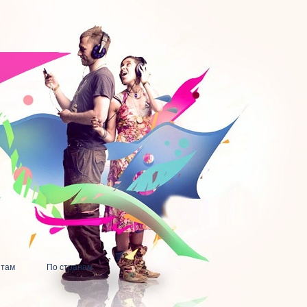
нтам
По странам