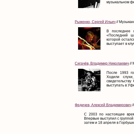
музыкальном фе
Рыженко, Сергей Ильич
// Музыкан
В последнее 
«Последний ш
которой осталс
выступает в клу
Сигачёв, Владимир Николаевич
//
После 1993 го
Ходили слухи
свидетельству 
выступать в Уфе
Федичев, Алексей Владимирович
/
С 2003 по настоящее врем
Впервые выступил с группой 
затем и 18 апреля в Горбушк