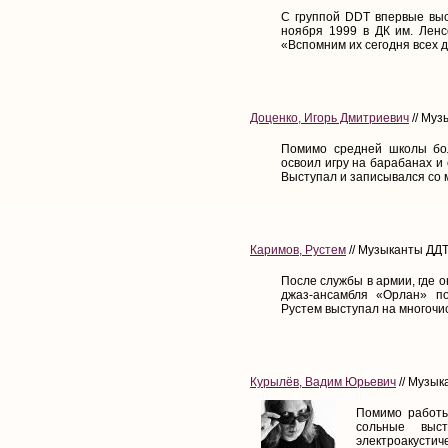
С группой DDT впервые выс
ноября 1999 в ДК им. Ленс
«Вспомним их сегодня всех д
Доценко, Игорь Дмитриевич
// Муз
Помимо средней школы бол
освоил игру на барабанах и
Выступал и записывался со 
Каримов, Рустем
// Музыканты ДДТ 
После службы в армии, где 
джаз-ансамбля «Орлан» по
Рустем выступал на многочи
Курылёв, Вадим Юрьевич
// Музык
Помимо работы
сольные выст
электроакустич