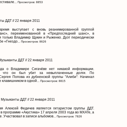
стивале...
Просмотров: 8853
ты ДДТ // 22 января 2011
время выступает с вновь реанимированной группой
анс», переименованной в «Предпоследний шанс», в
я только Владимир Щукин и Рыженко. Дуэт периодически
бе «Гнездо...
Просмотров: 8626
 Музыканты ДДТ // 22 января 2011
да о Владимире Сигачёве нет никакой информации.
, что он был убит за невыплаченные долги. По
Сергея Попова из дубненской группы "Алиби": Начинал
 клавишником в одной...
Просмотров: 8815
/ Музыканты ДДТ // 22 января 2011
я Алексей Федичев является гитаристом группы ДДТ.
в программе «Акустика» 17 апреля 2003 года во МХАТе, а
е. Участвовал в записи альбомов...
Просмотров: 7826