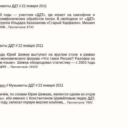
ыканты ДДТ // 22 января 2011
0 годы — участник «ДДТ», где играет на саксофоне и
симфонических обработок песен. В свободное от «ДДТ»
 группе Ильдара Казаханова «Старый Карфаген». Михаил
ов...
Просмотров: 8742
анты ДДТ // 22 января 2011
ода Юрий Шевчук выступил на круглом столе в рамках
 экономического форума «Что такое Россия? Разговор на
м языке». Шевчук обнародовал статистику — с 2003 года
ге ...
Просмотров: 16420
вич
// Музыканты ДДТ // 22 января 2011
ричём, по словам Юрия Шевчука, является одним из отцов
», ибо именно с Константином Шумайловым лидер ДДТ,
году, записал первую версию альбома,...
Просмотров: 7892